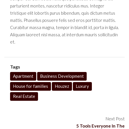
parturient montes, nascetur ridiculus mus. Integer
tristique elit lobortis purus bibendum, quis dictum metus
mattis. Phasellus posuere felis sed eros porttitor mattis.
Curabitur massa magna, tempor in blandit id, porta in ligula.
Aliquam laoreet nisl massa, at interdum mauris sollicitudin
et.
Tags
Apartment
Business Development
House for families
Houzez
Luxury
Real Estate
Next Post
5 Tools Everyone In The